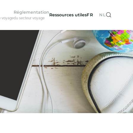
Réglementation
Ressources utiles
FR
NL
e voyage
du secteur voyage