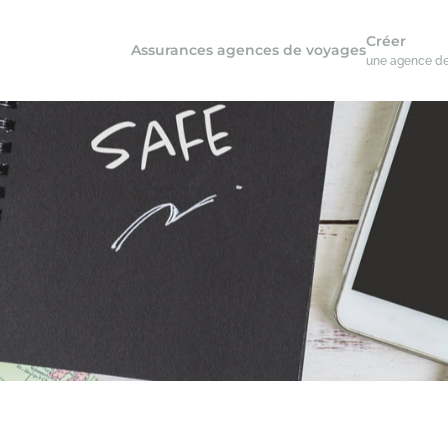
Créer
Assurances agences de voyages
une agence d