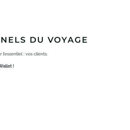
NNELS DU VOYAGE
’essentiel : vos clients.
allet !