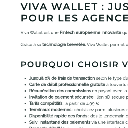
VIVA WALLET : JU
POUR LES AGENCE
Viva Wallet est une
Fintech européenne innovante
qui
Grâce à sa
technologie brevetée
, Viva Wallet permet d
POURQUOI CHOISIR V
Jusqu’à 0% de frais de transaction
selon le type d’ut
Carte de débit professionnelle gratuite
à l’ouvert
Récupération des commissions
en payant avec la 
Invitation de paiement sécurisée
: lien 3D secure 
Tarifs compétitifs
: à partir de 4,99 €
Terminaux modernes
: choisissez parmi plusieur
Disponibilité rapide des fonds
: dès le lendemain d
Suivi instantané des paiements
via une interface c