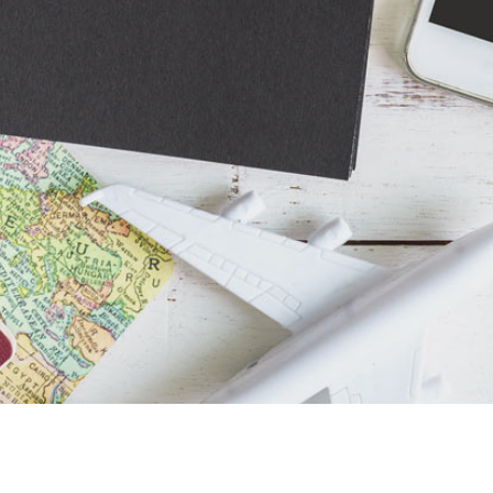
ème étage
FSMA
115 638 A
1 M bte 57