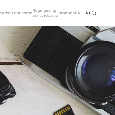
Regelgeving
sbureau oprichten
Bronnen
FR
NL
voor de reissector